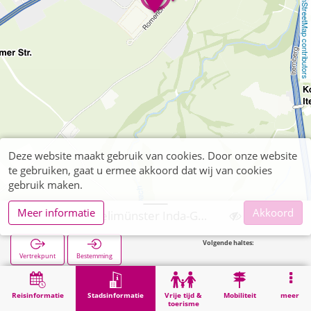
OpenStreetMap contributors
Deze website maakt gebruik van cookies. Door onze website
te gebruiken, gaat u ermee akkoord dat wij van cookies
gebruik maken.
Meer informatie
Akkoord
Aachen, Kornelimünster Inda-Gymnasium
Volgende haltes:
Kornelim
Vertrekpunt
Bestemming
Start
Stadsinformatie
Opleiding
Aachen, Kornelimünster Inda-Gymnasium
Reisinformatie
Stadsinformatie
Vrije tijd &
Mobiliteit
meer
toerisme