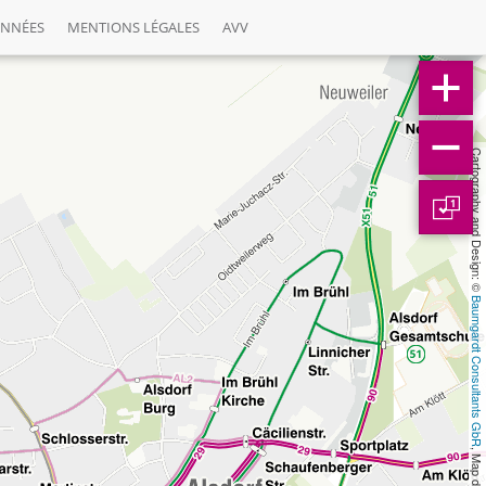
ONNÉES
MENTIONS LÉGALES
AVV
Cartography and Design: © 
1
Baumgardt Consultants GbR
, Map data: © 