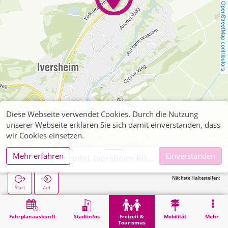
OpenStreetMap contributors
Diese Webseite verwendet Cookies. Durch die Nutzung
unserer Webseite erklären Sie sich damit einverstanden, dass
wir Cookies einsetzen.
Mehr erfahren
Einverstanden
Bad Münstereifel, Iversheim Römische Kalkbrennerei
Nächste Haltestellen:
Start
Ziel
Start
Freizeit & Tourismus
Kultur
Bad Münstereifel, Iversheim Römische Kalkbrennerei
Fahrplanauskunft
Stadtinfos
Freizeit &
Mobilität
Mehr
Tourismus