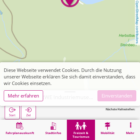
OpenStreetMap contributors
Diese Webseite verwendet Cookies. Durch die Nutzung
unserer Webseite erklären Sie sich damit einverstanden, dass
wir Cookies einsetzen.
Mehr erfahren
Einverstanden
Heimbach, RWE Industriemuseum
Nächste Haltestellen:
Start
Ziel
Start
Freizeit & Tourismus
Kultur
Heimbach, RWE Industriemuseum
Fahrplanauskunft
Stadtinfos
Freizeit &
Mobilität
Mehr
Tourismus