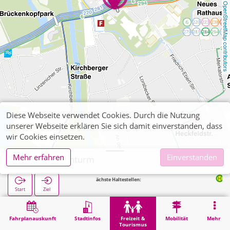
OpenStreetMap contributors
Diese Webseite verwendet Cookies. Durch die Nutzung
unserer Webseite erklären Sie sich damit einverstanden, dass
wir Cookies einsetzen.
Mehr erfahren
Einverstanden
Jülich, Hexenturm
Nächste Haltestellen:
Walramplatz 
Start
Ziel
Start
Freizeit & Tourismus
Kultur
Jülich, Hexenturm
Fahrplanauskunft
Stadtinfos
Freizeit &
Mobilität
Mehr
Tourismus