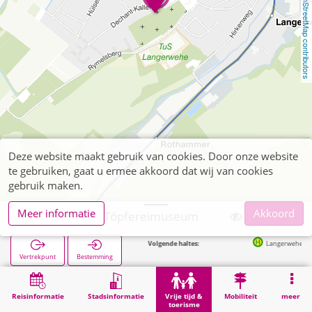
OpenStreetMap contributors
Deze website maakt gebruik van cookies. Door onze website
te gebruiken, gaat u ermee akkoord dat wij van cookies
gebruik maken.
Meer informatie
Akkoord
Langerwehe, Töpfereimuseum
Volgende haltes:
Langerwehe Bahnhof (Bus
Vertrekpunt
Bestemming
Start
Vrije tijd & toerisme
Cultuur
Langerwehe, Töpfereimuseum
Reisinformatie
Stadsinformatie
Vrije tijd &
Mobiliteit
meer
toerisme