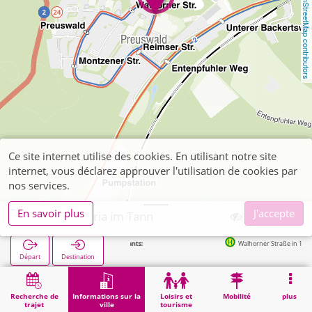
OpenStreetMap contributors
Ce site internet utilise des cookies. En utilisant notre site
internet, vous déclarez approuver l'utilisation de cookies par
nos services.
En savoir plus
J'accepte
Aachen, Maria im Tann
Arrêts suivants:
Walhorner Straße in 127m
Départ
Destination
Démarrage
Informations sur la ville
Formation
Aachen, Maria im Tann
Recherche de
Informations sur la
Loisirs et
Mobilité
plus
trajet
ville
tourisme