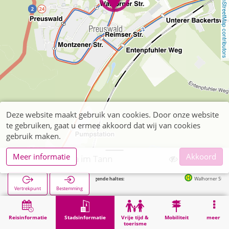
OpenStreetMap contributors
Deze website maakt gebruik van cookies. Door onze website
te gebruiken, gaat u ermee akkoord dat wij van cookies
gebruik maken.
Meer informatie
Akkoord
Aachen, Maria im Tann
Volgende haltes:
Walhorner Straße in 1
Vertrekpunt
Bestemming
Start
Stadsinformatie
Opleiding
Aachen, Maria im Tann
Reisinformatie
Stadsinformatie
Vrije tijd &
Mobiliteit
meer
toerisme