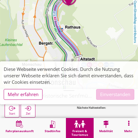
OpenStreetMap contributors
Diese Webseite verwendet Cookies. Durch die Nutzung
unserer Webseite erklären Sie sich damit einverstanden, dass
wir Cookies einsetzen.
Mehr erfahren
Einverstanden
Monschau, Historische Senfmühle
Nächste Haltestellen:
Start
Ziel
Start
Freizeit & Tourismus
Kultur
Monschau, Historische Senfmühle
Fahrplanauskunft
Stadtinfos
Freizeit &
Mobilität
Mehr
Tourismus