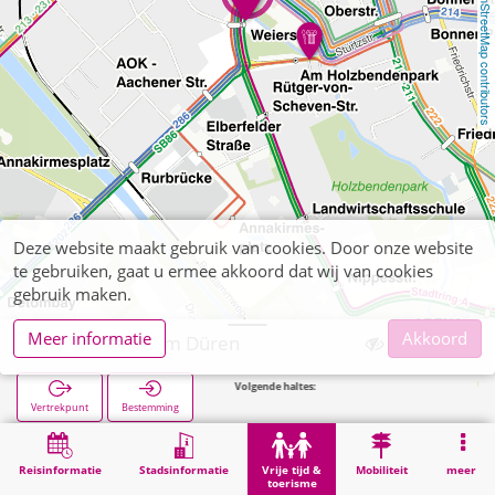
OpenStreetMap contributors
Deze website maakt gebruik van cookies. Door onze website
te gebruiken, gaat u ermee akkoord dat wij van cookies
gebruik maken.
Meer informatie
Akkoord
Papiermuseum Düren
Volgende haltes:
Weierstr
Vertrekpunt
Bestemming
Start
Vrije tijd & toerisme
Cultuur
Papiermuseum Düren
Reisinformatie
Stadsinformatie
Vrije tijd &
Mobiliteit
meer
toerisme