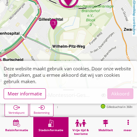
OpenStreetMap contributors
Deze website maakt gebruik van cookies. Door onze website
te gebruiken, gaat u ermee akkoord dat wij van cookies
gebruik maken.
Meer informatie
Akkoord
Aachen, Maria-Montessori-Gesamtschule
Gillesbachtal in 368m
Vertrekpunt
Bestemming
Start
Stadsinformatie
Opleiding
Aachen, Maria-Montessori-Gesamtschule
Reisinformatie
Stadsinformatie
Vrije tijd &
Mobiliteit
meer
toerisme