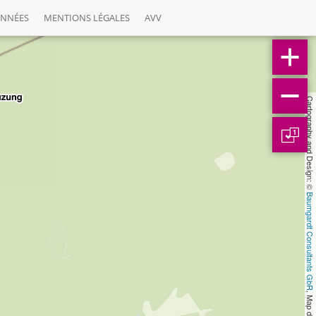
ONNÉES
MENTIONS LÉGALES
AVV
Cartography and Design: © 
1
Baumgardt Consultants GbR
, Map data: © 