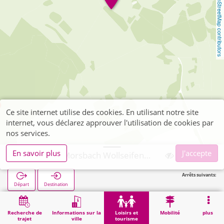
OpenStreetMap contributors
Ce site internet utilise des cookies. En utilisant notre site
internet, vous déclarez approuver l'utilisation de cookies par
nos services.
En savoir plus
J'accepte
Schleiden, Morsbach Wollseifen (Wüstung)
Arrêts suivants:
Départ
Destination
Démarrage
Loisirs et tourisme
Culture
Schleiden, Morsbach Wollseifen (Wüstung)
Recherche de
Informations sur la
Loisirs et
Mobilité
plus
trajet
ville
tourisme