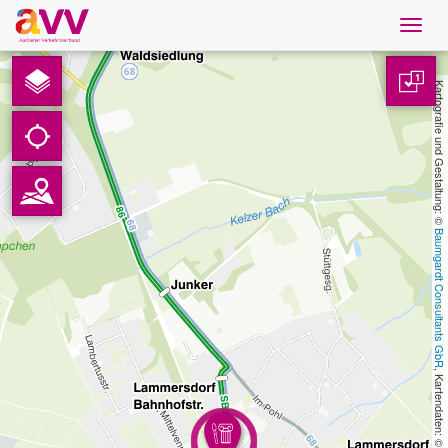
Navig
öffne
Deutsch
1
Kartografie und Gestaltung: © 
Downloads
Kontakt
Baumgardt Consultants GbR
Datenschutz
Impressum
AVV
, Kartendaten: © 