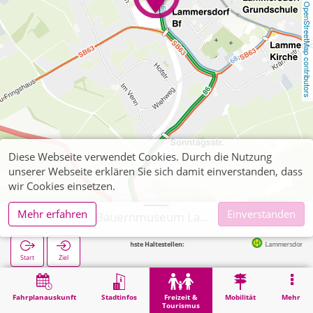
OpenStreetMap contributors
Diese Webseite verwendet Cookies. Durch die Nutzung
unserer Webseite erklären Sie sich damit einverstanden, dass
wir Cookies einsetzen.
Mehr erfahren
Einverstanden
Simmerath, Bauernmuseum Lammersdorf
Nächste Haltestellen:
Lammersdorf Bahnhof i
Start
Ziel
Start
Freizeit & Tourismus
Kultur
Simmerath, Bauernmuseum Lammersdorf
Fahrplanauskunft
Stadtinfos
Freizeit &
Mobilität
Mehr
Tourismus