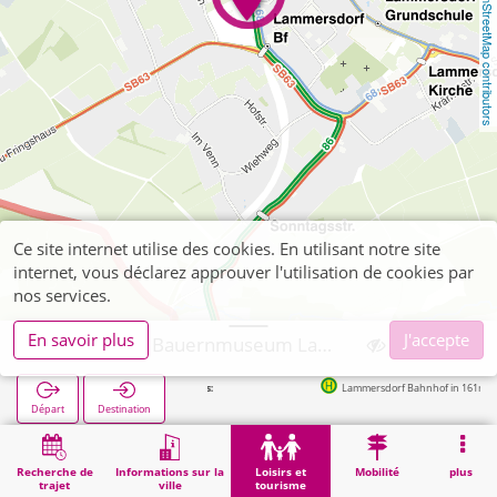
OpenStreetMap contributors
Ce site internet utilise des cookies. En utilisant notre site
internet, vous déclarez approuver l'utilisation de cookies par
nos services.
En savoir plus
J'accepte
Simmerath, Bauernmuseum Lammersdorf
Lammersdorf Bahnhof in 161m
Départ
Destination
Démarrage
Loisirs et tourisme
Culture
Simmerath, Bauernmuseum Lammersdorf
Recherche de
Informations sur la
Loisirs et
Mobilité
plus
trajet
ville
tourisme