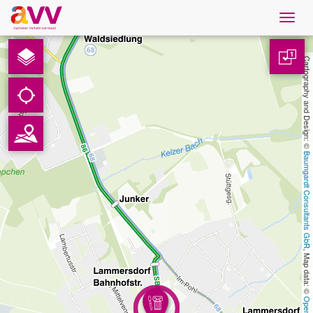
Navig
öffne
French
1
Cartography and Design: © 
Téléchargements
Contact
Baumgardt Consultants GbR
Protection des données
Mentions légales
, Map data: © 
AVV