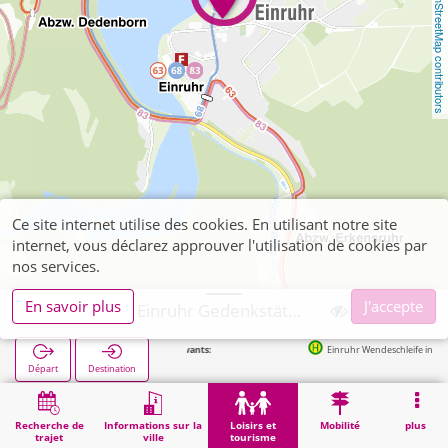
OpenStreetMap contributors
Ce site internet utilise des cookies. En utilisant notre site
internet, vous déclarez approuver l'utilisation de cookies par
nos services.
En savoir plus
J'accepte
Simmerath, Einruhr Gedenkstätte Kriegsopfer
Arrêts suivants:
Einruhr Wendeschleife in 215m
Départ
Destination
Démarrage
Loisirs et tourisme
Culture
Simmerath, Einruhr Gedenkstätte Kriegsopfer
Recherche de
Informations sur la
Loisirs et
Mobilité
plus
trajet
ville
tourisme