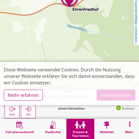
OpenStreetMap contributors
Diese Webseite verwendet Cookies. Durch die Nutzung
unserer Webseite erklären Sie sich damit einverstanden, dass
wir Cookies einsetzen.
Mehr erfahren
Einverstanden
Simmerath, Rurberg Sowjet-Russische Kriegsgräber
Nächste Haltestellen:
Rurberg Ehrenfriedho
Start
Ziel
Start
Freizeit & Tourismus
Kultur
Simmerath, Rurberg Sowjet-Russische Kriegsgräber
Fahrplanauskunft
Stadtinfos
Freizeit &
Mobilität
Mehr
Tourismus