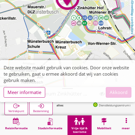
OpenStreetMap contributors
Deze website maakt gebruik van cookies. Door onze website
te gebruiken, gaat u ermee akkoord dat wij van cookies
gebruik maken.
Meer informatie
Akkoord
Stolberg, Museum Zinkhütter Hof
Volgende haltes:
Dienstleistungszentrum in 98m
Vertrekpunt
Bestemming
Start
Vrije tijd & toerisme
Cultuur
Stolberg, Museum Zinkhütter Hof
Reisinformatie
Stadsinformatie
Vrije tijd &
Mobiliteit
meer
toerisme