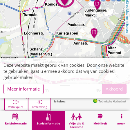
OpenStreetMap contributors
Deze website maakt gebruik van cookies. Door onze website
te gebruiken, gaat u ermee akkoord dat wij van cookies
gebruik maken.
Meer informatie
Akkoord
Aachen, Mogam
Volgende haltes:
Technische Hochschule in 134m
Vertrekpunt
Bestemming
Start
Stadsinformatie
Opleiding
Aachen, Mogam
Reisinformatie
Stadsinformatie
Vrije tijd &
Mobiliteit
meer
toerisme