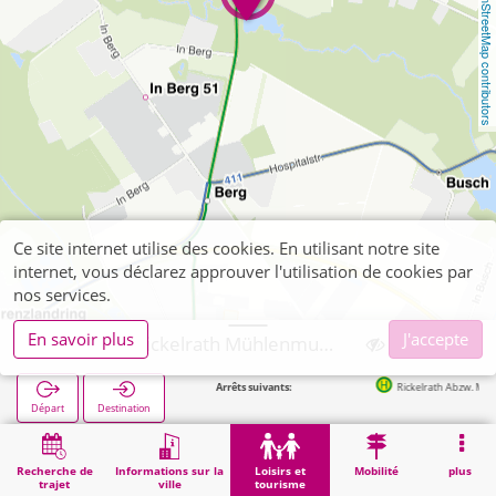
OpenStreetMap contributors
Ce site internet utilise des cookies. En utilisant notre site
internet, vous déclarez approuver l'utilisation de cookies par
nos services.
En savoir plus
J'accepte
Wegberg, Rickelrath Mühlenmuseum Schrofmühle
Arrêts suivants:
Rickelrath Abzw. Molzmühle i
Départ
Destination
Démarrage
Loisirs et tourisme
Culture
Wegberg, Rickelrath Mühlenmuseum Schrofmühle
Recherche de
Informations sur la
Loisirs et
Mobilité
plus
trajet
ville
tourisme