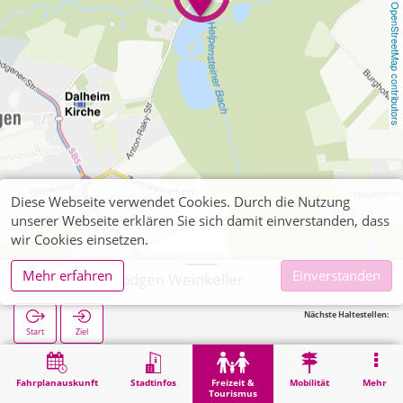
OpenStreetMap contributors
Diese Webseite verwendet Cookies. Durch die Nutzung
unserer Webseite erklären Sie sich damit einverstanden, dass
wir Cookies einsetzen.
Mehr erfahren
Einverstanden
Wegberg, Rödgen Weinkeller
Nächste Haltestellen:
Start
Ziel
Start
Freizeit & Tourismus
Kultur
Wegberg, Rödgen Weinkeller
Fahrplanauskunft
Stadtinfos
Freizeit &
Mobilität
Mehr
Tourismus