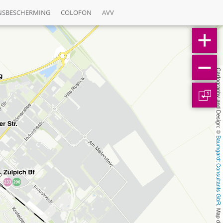
NSBESCHERMING
COLOFON
AVV
Cartography and Design: © 
1
Baumgardt Consultants GbR
, Map data: © 