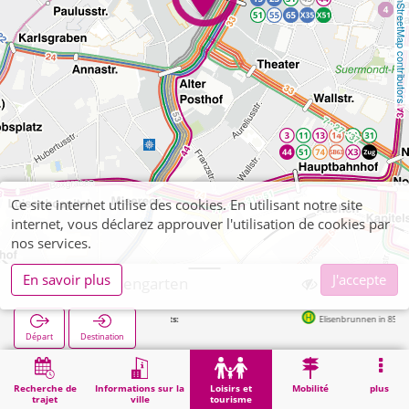
OpenStreetMap contributors
Ce site internet utilise des cookies. En utilisant notre site
internet, vous déclarez approuver l'utilisation de cookies par
nos services.
En savoir plus
J'accepte
Aachen, Elisengarten
Elisenbrunnen in 85m
Départ
Destination
Démarrage
Loisirs et tourisme
Loisirs de proximité
Aachen, Elisengarten
Recherche de
Informations sur la
Loisirs et
Mobilité
plus
trajet
ville
tourisme