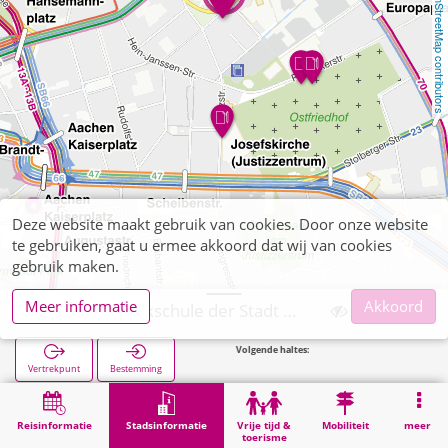
OpenStreetMap contributors
Deze website maakt gebruik van cookies. Door onze website
te gebruiken, gaat u ermee akkoord dat wij van cookies
gebruik maken.
Meer informatie
Akkoord
Aachen, Musikschule der Stadt Aachen
Volgende haltes:
Blüch
Vertrekpunt
Bestemming
Start
Stadsinformatie
Opleiding
Aachen, Musikschule der Stadt Aachen
Reisinformatie
Stadsinformatie
Vrije tijd &
Mobiliteit
meer
toerisme