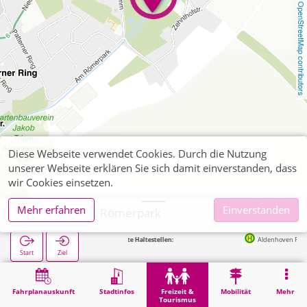
OpenStreetMap contributors
Diese Webseite verwendet Cookies. Durch die Nutzung
unserer Webseite erklären Sie sich damit einverstanden, dass
wir Cookies einsetzen.
Mehr erfahren
Einverstanden
Aldenhoven, Römerpark
Nächste Haltestellen:
Aldenhoven Rathaus in 
Start
Ziel
Start
Freizeit & Tourismus
Naherholung
Aldenhoven, Römerpark
Fahrplanauskunft
Stadtinfos
Freizeit &
Mobilität
Mehr
Tourismus