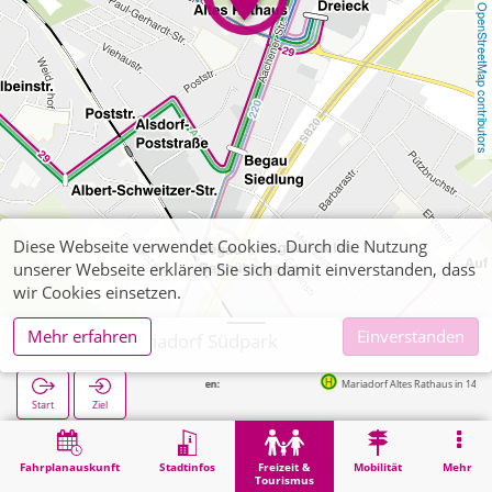
OpenStreetMap contributors
Diese Webseite verwendet Cookies. Durch die Nutzung
unserer Webseite erklären Sie sich damit einverstanden, dass
wir Cookies einsetzen.
Mehr erfahren
Einverstanden
Alsdorf, Mariadorf Südpark
Nächste Haltestellen:
Mariadorf Altes Rathaus in 146m
Start
Ziel
Start
Freizeit & Tourismus
Naherholung
Alsdorf, Mariadorf Südpark
Fahrplanauskunft
Stadtinfos
Freizeit &
Mobilität
Mehr
Tourismus