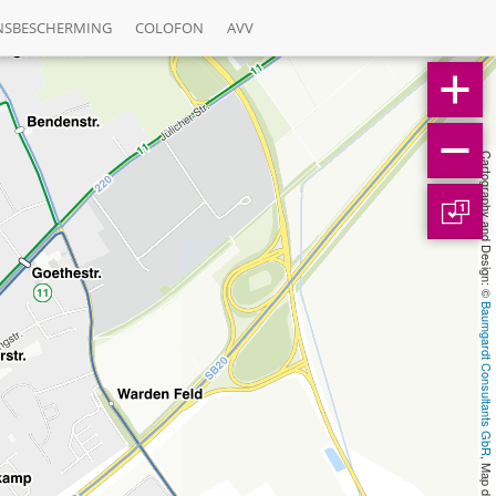
NSBESCHERMING
COLOFON
AVV
Cartography and Design: © 
1
Baumgardt Consultants GbR
, Map data: © 