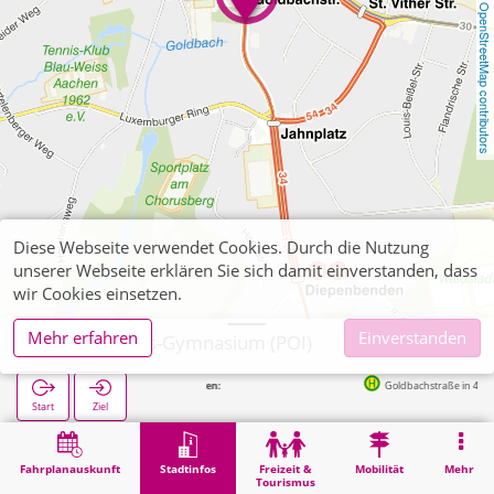
OpenStreetMap contributors
Diese Webseite verwendet Cookies. Durch die Nutzung
unserer Webseite erklären Sie sich damit einverstanden, dass
wir Cookies einsetzen.
Mehr erfahren
Einverstanden
Aachen, Pius-Gymnasium (POI)
Nächste Haltestellen:
Goldbachstraße in 40m
Start
Ziel
Start
Stadtinfos
Ausbildung
Aachen, Pius-Gymnasium (POI)
Fahrplanauskunft
Stadtinfos
Freizeit &
Mobilität
Mehr
Tourismus