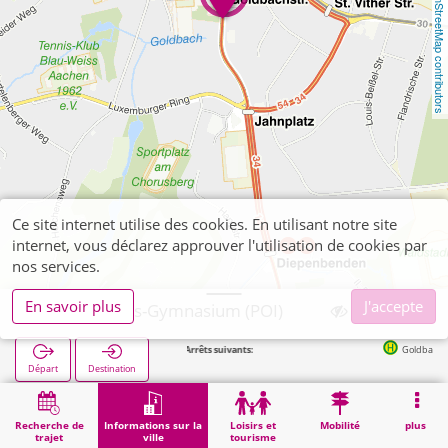
OpenStreetMap contributors
Ce site internet utilise des cookies. En utilisant notre site
internet, vous déclarez approuver l'utilisation de cookies par
nos services.
En savoir plus
J'accepte
Aachen, Pius-Gymnasium (POI)
Arrêts suivants:
Goldbachstraße in 
Départ
Destination
Démarrage
Informations sur la ville
Formation
Aachen, Pius-Gymnasium (POI)
Recherche de
Informations sur la
Loisirs et
Mobilité
plus
trajet
ville
tourisme