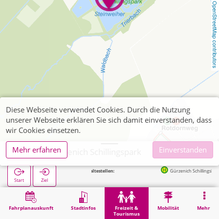
OpenStreetMap contributors
Diese Webseite verwendet Cookies. Durch die Nutzung
unserer Webseite erklären Sie sich damit einverstanden, dass
wir Cookies einsetzen.
Mehr erfahren
Einverstanden
Düren, Gürzenich Schillingspark
Nächste Haltestellen:
Gürzenich Schillingshof in 328
Start
Ziel
Start
Freizeit & Tourismus
Naherholung
Düren, Gürzenich Schillingspark
Fahrplanauskunft
Stadtinfos
Freizeit &
Mobilität
Mehr
Tourismus