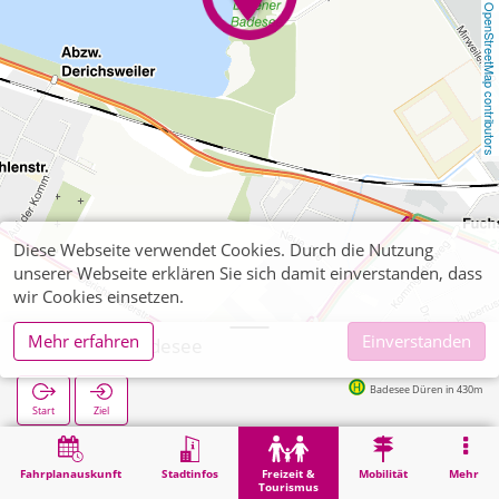
OpenStreetMap contributors
Diese Webseite verwendet Cookies. Durch die Nutzung
unserer Webseite erklären Sie sich damit einverstanden, dass
wir Cookies einsetzen.
Mehr erfahren
Einverstanden
Dürener Badesee
Badesee Düren in 430m
Start
Ziel
Start
Freizeit & Tourismus
Naherholung
Dürener Badesee
Fahrplanauskunft
Stadtinfos
Freizeit &
Mobilität
Mehr
Tourismus