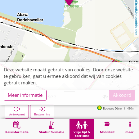
OpenStreetMap contributors
Deze website maakt gebruik van cookies. Door onze website
te gebruiken, gaat u ermee akkoord dat wij van cookies
gebruik maken.
Meer informatie
Akkoord
Dürener Badesee
Badesee Düren in 430m
Vertrekpunt
Bestemming
Start
Vrije tijd & toerisme
Lokale recreatie
Dürener Badesee
Reisinformatie
Stadsinformatie
Vrije tijd &
Mobiliteit
meer
toerisme