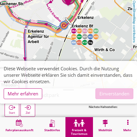
OpenStreetMap contributors
Diese Webseite verwendet Cookies. Durch die Nutzung
unserer Webseite erklären Sie sich damit einverstanden, dass
wir Cookies einsetzen.
Mehr erfahren
Einverstanden
Erkelenz, Stadtpark
Nächste Haltestellen:
Start
Ziel
Start
Freizeit & Tourismus
Naherholung
Erkelenz, Stadtpark
Fahrplanauskunft
Stadtinfos
Freizeit &
Mobilität
Mehr
Tourismus