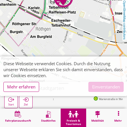
OpenStreetMap contributors
Diese Webseite verwendet Cookies. Durch die Nutzung
unserer Webseite erklären Sie sich damit einverstanden, dass
wir Cookies einsetzen.
Mehr erfahren
Einverstanden
Eschweiler, Stadtgarten
Marienstraße in 96m
Start
Ziel
Start
Freizeit & Tourismus
Naherholung
Eschweiler, Stadtgarten
Fahrplanauskunft
Stadtinfos
Freizeit &
Mobilität
Mehr
Tourismus