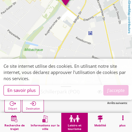
OpenStreetMap contributors
Ce site internet utilise des cookies. En utilisant notre site
internet, vous déclarez approuver l'utilisation de cookies par
nos services.
En savoir plus
J'accepte
Euskirchen, Schillerpark (POI)
Arrêts suivants:
Départ
Destination
Démarrage
Loisirs et tourisme
Loisirs de proximité
Euskirchen, Schillerpark (POI)
Recherche de
Informations sur la
Loisirs et
Mobilité
plus
trajet
ville
tourisme