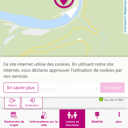
OpenStreetMap contributors
Ce site internet utilise des cookies. En utilisant notre site
internet, vous déclarez approuver l'utilisation de cookies par
nos services.
En savoir plus
J'accepte
Heimbach, Kurpark
Rurufer in 358m
Départ
Destination
Démarrage
Loisirs et tourisme
Loisirs de proximité
Heimbach, Kurpark
Recherche de
Informations sur la
Loisirs et
Mobilité
plus
trajet
ville
tourisme