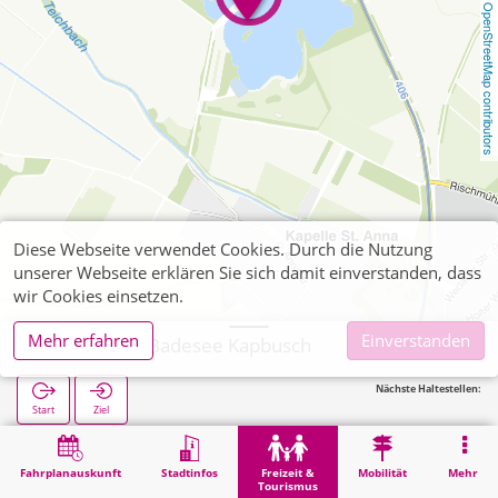
OpenStreetMap contributors
Diese Webseite verwendet Cookies. Durch die Nutzung
unserer Webseite erklären Sie sich damit einverstanden, dass
wir Cookies einsetzen.
Mehr erfahren
Einverstanden
Heinsberg, Badesee Kapbusch
Nächste Haltestellen:
Start
Ziel
Start
Freizeit & Tourismus
Naherholung
Heinsberg, Badesee Kapbusch
Fahrplanauskunft
Stadtinfos
Freizeit &
Mobilität
Mehr
Tourismus