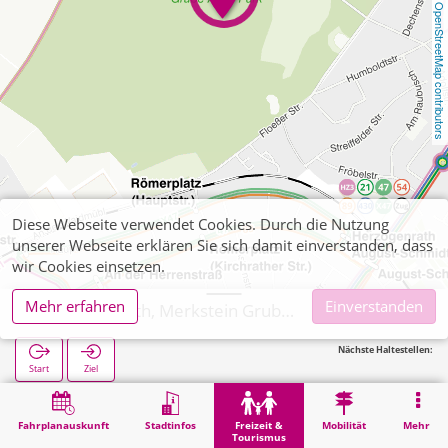
OpenStreetMap contributors
Diese Webseite verwendet Cookies. Durch die Nutzung
unserer Webseite erklären Sie sich damit einverstanden, dass
wir Cookies einsetzen.
Mehr erfahren
Einverstanden
Herzogenrath, Merkstein Grube-Adolf-Park
Nächste Haltestellen:
Start
Ziel
Start
Freizeit & Tourismus
Naherholung
Herzogenrath, Merkstein Grube-Adolf-Park
Fahrplanauskunft
Stadtinfos
Freizeit &
Mobilität
Mehr
Tourismus