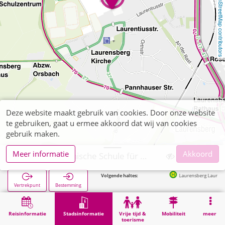
OpenStreetMap contributors
Deze website maakt gebruik van cookies. Door onze website
te gebruiken, gaat u ermee akkoord dat wij van cookies
gebruik maken.
Meer informatie
Akkoord
Aachen, Rheinische Schule für Hörbehinderte
Volgende haltes:
Laurensberg Laurentiusstraße i
Vertrekpunt
Bestemming
Start
Stadsinformatie
Opleiding
Aachen, Rheinische Schule für Hörbehinderte
Reisinformatie
Stadsinformatie
Vrije tijd &
Mobiliteit
meer
toerisme