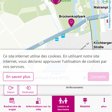
OpenStreetMap contributors
Ce site internet utilise des cookies. En utilisant notre site
internet, vous déclarez approuver l'utilisation de cookies par
nos services.
En savoir plus
J'accepte
Jülich, Brückenkopf-Park (POI)
Arrêts suivants:
Brücken
Départ
Destination
Démarrage
Loisirs et tourisme
Loisirs de proximité
Jülich, Brückenkopf-Park (POI)
Recherche de
Informations sur la
Loisirs et
Mobilité
plus
trajet
ville
tourisme