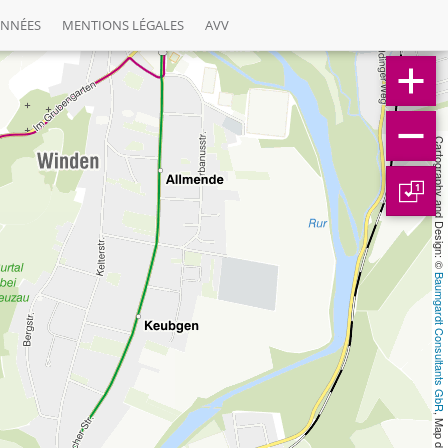
ONNÉES
MENTIONS LÉGALES
AVV
Cartography and Design: © 
1
Baumgardt Consultants GbR
, Map data: © 