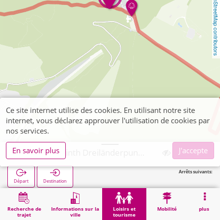
OpenStreetMap contributors
Ce site internet utilise des cookies. En utilisant notre site
internet, vous déclarez approuver l'utilisation de cookies par
nos services.
En savoir plus
J'accepte
Vaals, Labyrinth Dreiländerpunkt Vaals
Arrêts suivants:
Départ
Destination
Démarrage
Loisirs et tourisme
Loisirs de proximité
Vaals, Labyrinth Dreiländerpunkt Vaals
Recherche de
Informations sur la
Loisirs et
Mobilité
plus
trajet
ville
tourisme