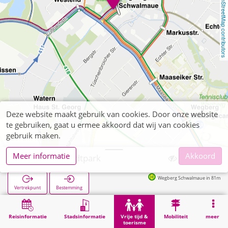
OpenStreetMap contributors
Deze website maakt gebruik van cookies. Door onze website
te gebruiken, gaat u ermee akkoord dat wij van cookies
gebruik maken.
Meer informatie
Akkoord
Wegberg, Stadtpark
Wegberg Schwalmaue in 81m
Vertrekpunt
Bestemming
Start
Vrije tijd & toerisme
Lokale recreatie
Wegberg, Stadtpark
Reisinformatie
Stadsinformatie
Vrije tijd &
Mobiliteit
meer
toerisme