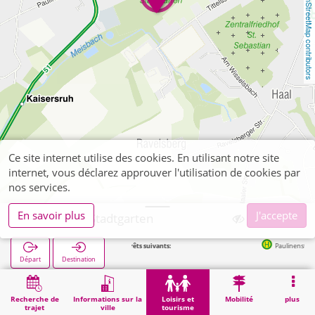
OpenStreetMap contributors
Ce site internet utilise des cookies. En utilisant notre site
internet, vous déclarez approuver l'utilisation de cookies par
nos services.
En savoir plus
J'accepte
Würselen, Stadtgarten
Arrêts suivants:
Paulinenstraße in 270
Départ
Destination
Démarrage
Loisirs et tourisme
Loisirs de proximité
Würselen, Stadtgarten
Recherche de
Informations sur la
Loisirs et
Mobilité
plus
trajet
ville
tourisme