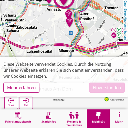
OpenStreetMap contributors
Diese Webseite verwendet Cookies. Durch die Nutzung
unserer Webseite erklären Sie sich damit einverstanden, dass
wir Cookies einsetzen.
Mehr erfahren
Einverstanden
Aachen, Parkhaus Am Dom
Nächste Haltestellen:
Alter Posthof in 191m
Start
Ziel
Start
Mobilität
Parkhäuser (sonstige)
Aachen, Parkhaus Am Dom
Fahrplanauskunft
Stadtinfos
Freizeit &
Mobilität
Mehr
Tourismus