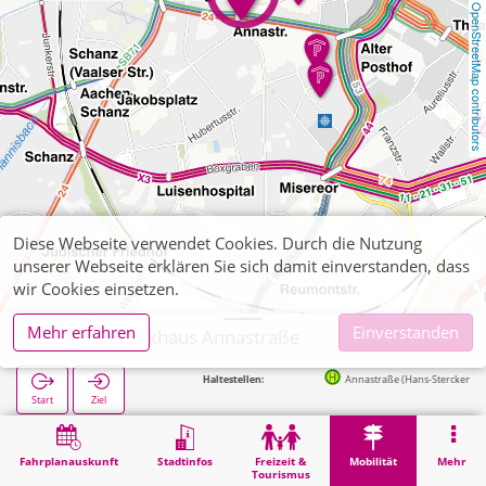
OpenStreetMap contributors
Diese Webseite verwendet Cookies. Durch die Nutzung
unserer Webseite erklären Sie sich damit einverstanden, dass
wir Cookies einsetzen.
Mehr erfahren
Einverstanden
Aachen, Parkhaus Annastraße
Nächste Haltestellen:
Annastraße (Hans-Stercken-Platz) in 75m
Start
Ziel
Start
Mobilität
Parkhäuser (sonstige)
Aachen, Parkhaus Annastraße
Fahrplanauskunft
Stadtinfos
Freizeit &
Mobilität
Mehr
Tourismus