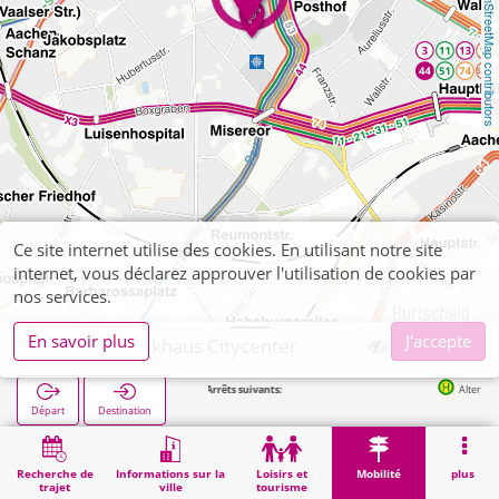
OpenStreetMap contributors
Ce site internet utilise des cookies. En utilisant notre site
internet, vous déclarez approuver l'utilisation de cookies par
nos services.
En savoir plus
J'accepte
Aachen, Parkhaus Citycenter
Arrêts suivants:
Alter Posthof in 106
Départ
Destination
Démarrage
Mobilité
Parkings (autres)
Aachen, Parkhaus Citycenter
Recherche de
Informations sur la
Loisirs et
Mobilité
plus
trajet
ville
tourisme