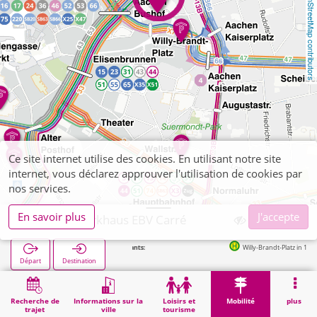
OpenStreetMap contributors
Ce site internet utilise des cookies. En utilisant notre site
internet, vous déclarez approuver l'utilisation de cookies par
nos services.
En savoir plus
J'accepte
Aachen, Parkhaus EBV Carré
Arrêts suivants:
Willy-Brandt-Platz in 151m
Départ
Destination
Démarrage
Mobilité
Parkings (autres)
Aachen, Parkhaus EBV Carré
Recherche de
Informations sur la
Loisirs et
Mobilité
plus
trajet
ville
tourisme