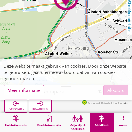
OpenStreetMap contributors
Deze website maakt gebruik van cookies. Door onze website
te gebruiken, gaat u ermee akkoord dat wij van cookies
gebruik maken.
Meer informatie
Akkoord
Alsdorf, P+R Annapark
Annapark Bahnhof (Bus) in 64m
Vertrekpunt
Bestemming
Start
Mobiliteit
P+R
Alsdorf, P+R Annapark
Reisinformatie
Stadsinformatie
Vrije tijd &
Mobiliteit
meer
toerisme