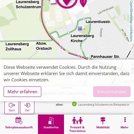
OpenStreetMap contributors
Diese Webseite verwendet Cookies. Durch die Nutzung
unserer Webseite erklären Sie sich damit einverstanden, dass
wir Cookies einsetzen.
Mehr erfahren
Einverstanden
Aachen, Schulzentrum Laurensberg
Nächste Haltestellen:
Laurensberg Schulzentrum (Parkplatz) in 107m
Start
Ziel
Start
Stadtinfos
Ausbildung
Aachen, Schulzentrum Laurensberg
Fahrplanauskunft
Stadtinfos
Freizeit &
Mobilität
Mehr
Tourismus